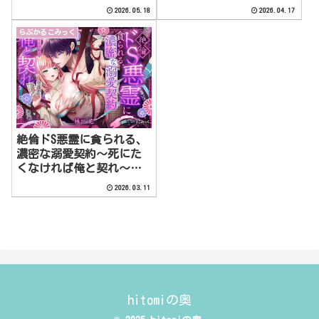
2026.05.18
2026.04.17
らぶかるこみっく
絶倫ドS悪霊に貪られる、
濃密な溺愛契約〜死にた
くなければ俺と契れ〜
【らぶかるこみっく】
2026.03.11
hitomiの奥