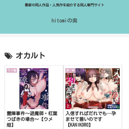
最新の同人作品・人気作を紹介する同人専門サイト
hitomiの奥
オカルト
ウメ畑
3P・4P
霊障事件〜退魔師・杠葉
入信すればだれでも…孕
つばきの場合〜【ウメ
ませて善いのです
畑】
【KANIKORO】