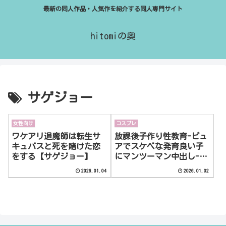
最新の同人作品・人気作を紹介する同人専門サイト
hitomiの奥
サゲジョー
女性向け
コスプレ
ワケアリ退魔師は転生サ
放課後子作り性教育-ピュ
キュバスと死を賭けた恋
アでスケベな発育良い子
をする【サゲジョー】
にマンツーマン中出し-
【サゲジョー】
2026.01.04
2026.01.02