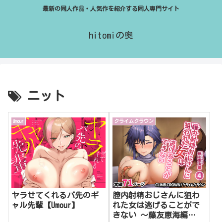
最新の同人作品・人気作を紹介する同人専門サイト
hitomiの奥
ニット
Umour
クライムクラウン
ヤラせてくれるバ先のギ
膣内射精おじさんに狙わ
ャル先輩【Umour】
れた女は逃げることがで
きない 〜藤友恵海編