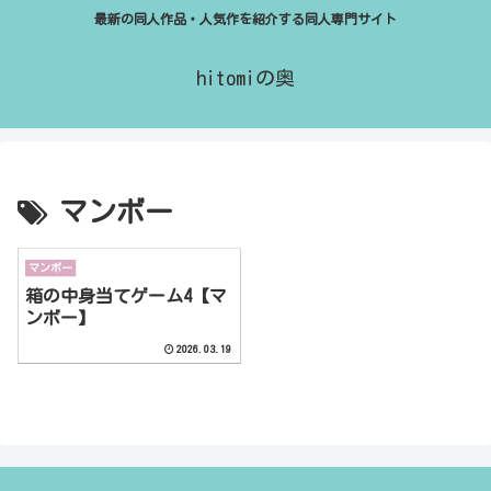
最新の同人作品・人気作を紹介する同人専門サイト
hitomiの奥
マンボー
マンボー
箱の中身当てゲーム4【マ
ンボー】
2026.03.19