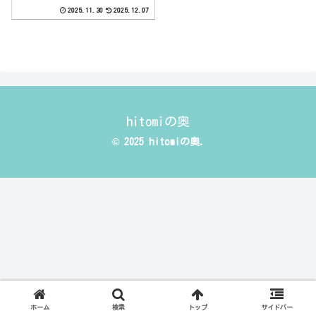
いと出られない部屋に娘
2025.11.30
2025.12.07
の親友と閉じ込められた
んだが・・・
hitomiの奥
© 2025 hitomiの奥.
ホーム
検索
トップ
サイドバー